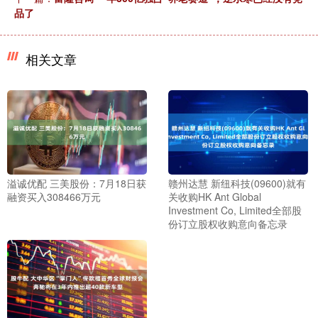
品了
相关文章
溢诚优配 三美股份：7月18日获
赣州达慧 新纽科技(09600)就有
融资买入308466万元
关收购HK Ant Global
Investment Co, Limited全部股
份订立股权收购意向备忘录