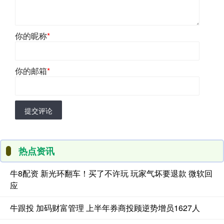
你的昵称
*
你的邮箱
*
提交评论
热点资讯
牛8配资 新光环翻车！买了不许玩 玩家气坏要退款 微软回
应
牛跟投 加码财富管理 上半年券商投顾逆势增员1627人