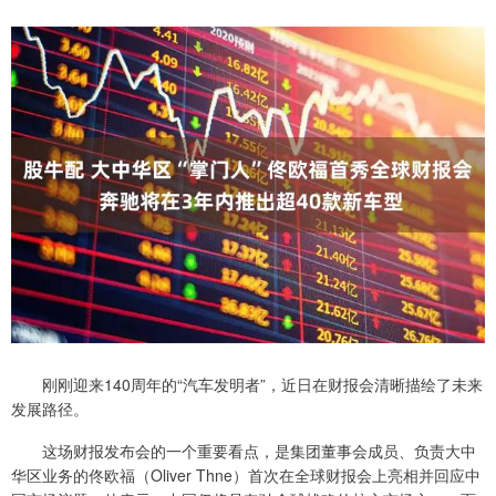
刚刚迎来140周年的“汽车发明者”，近日在财报会清晰描绘了未来
发展路径。
这场财报发布会的一个重要看点，是集团董事会成员、负责大中
华区业务的佟欧福（Oliver Thne）首次在全球财报会上亮相并回应中