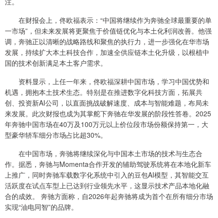
注。
在财报会上，佟欧福表示：“中国将继续作为奔驰全球最重要的单
一市场”，但未来发展将更聚焦于价值链优化与本土化利润改善。他强
调，奔驰正以清晰的战略路线和聚焦的执行力，进一步强化在华市场
发展，持续扩大本土科技合作，加速全供应链本土化升级，以根植中
国的技术创新满足本土客户需求。
资料显示，上任一年来，佟欧福深耕中国市场，学习中国优势和
机遇，拥抱本土技术生态。特别是在推进数字化科技方面，拓展共
创、投资新AI公司，以直面挑战破解速度、成本与智能难题，布局未
来发展。此次财报也成为其掌舵下奔驰在华发展的阶段性答卷。2025
年奔驰中国市场在40万及100万元以上价位段市场份额保持第一，大
型豪华轿车细分市场占比超30%。
在中国市场，奔驰将继续深化与中国本土市场的技术与生态合
作。据悉，奔驰与Momenta合作开发的辅助驾驶系统将在本地化新车
上推广，同时奔驰车载数字化系统中引入的豆包AI模型，其智能交互
活跃度在试点车型上已达到行业领先水平，这显示技术产品本地化融
合的成效。 奔驰方面称，自2026年起奔驰将成为首个在所有细分市场
实现“油电同智”的品牌。