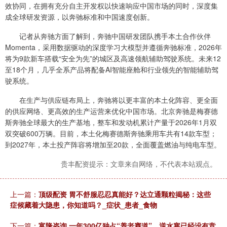
效协同，在拥有充分自主开发权以快速响应中国市场的同时，深度集
成全球研发资源，以奔驰标准和中国速度创新。
记者从奔驰方面了解到，奔驰中国研发团队携手本土合作伙伴
Momenta，采用数据驱动的深度学习大模型并遵循奔驰标准，2026年
将为9款新车搭载“安全为先”的城区及高速领航辅助驾驶系统。未来12
至18个月，几乎全系产品将配备AI智能座舱和行业领先的智能辅助驾
驶系统。
在生产与供应链布局上，奔驰将以更丰富的本土化阵容、更全面
的供应网络、更高效的生产运营来优化中国市场。北京奔驰是梅赛德
斯奔驰全球最大的生产基地，整车和发动机累计产量于2026年1月双
双突破600万辆。目前，本土化梅赛德斯奔驰乘用车共有14款车型；
到2027年，本土投产阵容将增加至20款，全面覆盖燃油与纯电车型。
贵丰配资提示：文章来自网络，不代表本站观点。
上一篇：
顶级配资 胃不舒服忍忍真能好？达立通颗粒揭秘：这些
症候藏着大隐患，你知道吗？_症状_患者_食物
下一篇：
富隆咨询 一年300亿独占“养老赛道”，逆水寒已经没有竞