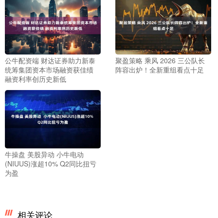
公牛配资端 财达证券助力新泰
聚盈策略 乘风 2026 三公队长
统筹集团资本市场融资获佳绩
阵容出炉！全新重组看点十足
融资利率创历史新低
牛操盘 美股异动 小牛电动
(NIUUS)涨超10% Q2同比扭亏
为盈
相关评论