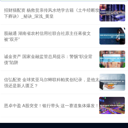
招财猫配资 杨救贫亲传风水绝学古籍《土牛经断坟
下葬诀》_秘诀_深浅_黄皇
股融通 湖南省农村信用社联合社原主任蒋俊文
被“双开”
诚金资产 国家金融监管总局提示：警惕“职业背
债”陷阱
信弘配资 金球奖亚马尔蝉联科帕奖创纪录，是他太
强还是新人匮乏？
恩卓中盈 A股突变！银行带头 这一赛道集体爆发！