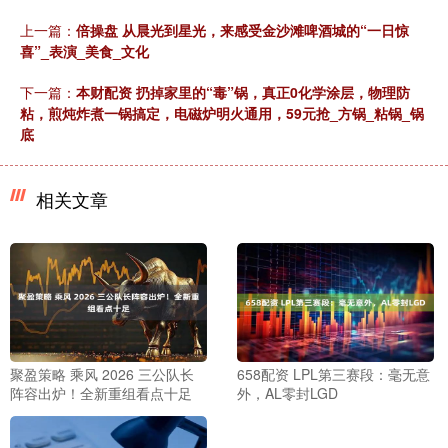
上一篇：
倍操盘 从晨光到星光，来感受金沙滩啤酒城的“一日惊
喜”_表演_美食_文化
下一篇：
本财配资 扔掉家里的“毒”锅，真正0化学涂层，物理防
粘，煎炖炸煮一锅搞定，电磁炉明火通用，59元抢_方锅_粘锅_锅
底
相关文章
聚盈策略 乘风 2026 三公队长
658配资 LPL第三赛段：毫无意
阵容出炉！全新重组看点十足
外，AL零封LGD