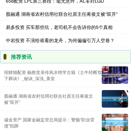
658配资 LPL第三赛段：毫无意外，AL零封LGD
股融通 湖南省农村信用社联合社原主任蒋俊文被“双开”
易多投资 买车那些坑，老司机不会告诉你的5个真相
中岩投资 不演给谁看的龙舟，为何偏偏引万人空巷？
推荐资讯
招财猫配资 杨救贫亲传风水绝学古籍《土牛经断坟
下葬诀》_秘诀_深浅_黄皇
股融通 湖南省农村信用社联合社原主任蒋俊文
被“双开”
诚金资产 国家金融监管总局提示：警惕“职业背
债”陷阱