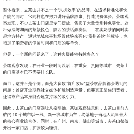
整体看来，去茶山并不是一个“只拼效率”的品牌。在追求标准化和快
产能的同时，它同样也在努力讲好品牌故事、打造消费体验。茶咖观
察发现，不少去茶山门店里专门摆放、售卖了大量贵州特色零食。这
种做法与湖南的茶颜悦色、陕西的茶话弄类似——在卖奶茶的同时卖
起地方特产，通过地域叙事和场景体验来强化“贵州茶饮”的标签，也
增加了消费者的停留时间和门店的客单价。
但是，一个新的问题来了，这种火爆能够持续多久？
茶咖观察发现，在开业一段时间以后，在重庆、贵阳等城市，去茶山
的门店基本已不需要排长队。
而且，这并不是个例，而是大多数“首店效应”型茶饮品牌都会遇到的
问题：首店开业期靠社交媒体扩散制造声量，但要真正留住消费者，
还得靠产品本身能否建立持续的吸引力。
因此，去茶山的门店选址风格明确。茶咖观察注意到，去茶山目前入
驻的 10 个城市以一线、新一线城市为主，均落地于当地人流量最大
的核心商业综合体。同时，在广州、南京、佛山等城市，去茶山都仅
开出一家门店，扩张较为谨慎。