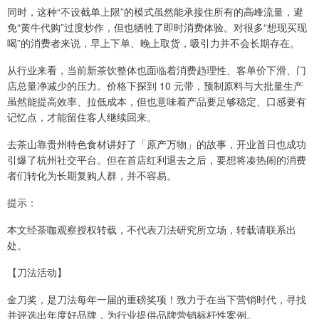
同时，这种“不设截单上限”的模式虽然能承接住所有的高峰流量，避
免“黄牛代购”过度炒作，但也牺牲了即时消费体验。对很多“想现买现
喝”的消费者来说，早上下单、晚上取货，吸引力并不会长期存在。
从行业来看，当前新茶饮整体也面临着消费趋理性、客单价下滑、门
店总量净减少的压力。价格下探到 10 元带，预制原料与大批量生产
虽然能提高效率、拉低成本，但也意味着产品要足够稳定、口感要有
记忆点，才能留住客人继续回来。
去茶山靠贵州特色食材讲好了「原产万物」的故事，开业首日也成功
引爆了杭州社交平台。但在首店红利退去之后，要想将凑热闹的消费
者们转化为长期复购人群，并不容易。
提示：
本文经茶咖观察授权转载，不代表刀法研究所立场，转载请联系出
处。
【刀法活动】
金刀奖，是刀法每年一届的重磅奖项！致力于在当下营销时代，寻找
并评选出年度好品牌，为行业提供品牌营销标杆性案例。