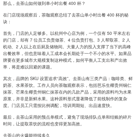
那么，去茶山如何做到单小时出餐 400 杯？
在门店现场观察后，茶咖观察总结了去茶山单小时出餐 400 杯的秘
诀：
首先，门店的人足够多。以杭州中心店为例，一个仅有 50 平米左右
的门店，却有 7 位员工负责做茶、4 位负责打包、3 人帮取茶、2 人
机动、2 人以上在后厨及储物间。大量人力的投入支撑了当下的高峰
出餐效率，但也意味着人工成本会长期处于一个不小的水平。如果品
牌要在更多城市大规模复制这种模式，如何平衡人工支出和产出效
率，将是难以回避的课题。
其次，品牌的 SKU 设置追求“高效”。去茶山有三类产品：咖啡类、鲜
奶茶、水果茶饮。工作人员向茶咖观察表示，包括芭乐生椰贵州铜仁
抹茶、芒果生椰贵州铜仁抹茶在内的几款产品，采用的原料均为水果
原浆，并非是新鲜水果。这种原料形式显著降低了前线制作的复杂
度。门店员工只需按比例调配，培训周期短、出品速度快。
最后，去茶山采用的预点单模式，避免了现场排队点单和结账的碎片
时间，让提取茶饮的流程也变得更加高效。
去茶山的火爆能持续多久