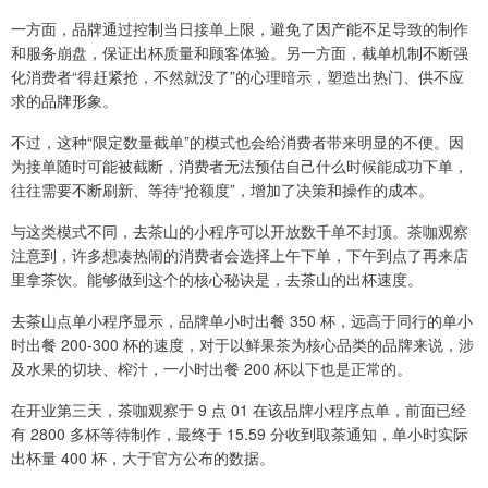
一方面，品牌通过控制当日接单上限，避免了因产能不足导致的制作
和服务崩盘，保证出杯质量和顾客体验。另一方面，截单机制不断强
化消费者“得赶紧抢，不然就没了”的心理暗示，塑造出热门、供不应
求的品牌形象。
不过，这种“限定数量截单”的模式也会给消费者带来明显的不便。因
为接单随时可能被截断，消费者无法预估自己什么时候能成功下单，
往往需要不断刷新、等待“抢额度”，增加了决策和操作的成本。
与这类模式不同，去茶山的小程序可以开放数千单不封顶。茶咖观察
注意到，许多想凑热闹的消费者会选择上午下单，下午到点了再来店
里拿茶饮。能够做到这个的核心秘诀是，去茶山的出杯速度。
去茶山点单小程序显示，品牌单小时出餐 350 杯，远高于同行的单小
时出餐 200-300 杯的速度，对于以鲜果茶为核心品类的品牌来说，涉
及水果的切块、榨汁，一小时出餐 200 杯以下也是正常的。
在开业第三天，茶咖观察于 9 点 01 在该品牌小程序点单，前面已经
有 2800 多杯等待制作，最终于 15.59 分收到取茶通知，单小时实际
出杯量 400 杯，大于官方公布的数据。