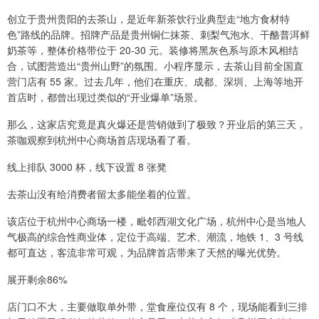
创立于贵州贵阳的去茶山，是近年新茶饮行业典型走“地方食材特
色”路线的品牌。招牌产品是贵州铜仁抹茶、刺梨气泡水、干酪普洱鲜
奶茶等，整体价格带位于 20-30 元。装修将黑灰色系与原木风相结
合，试图营造出“贵州山野”的氛围。小程序显示，去茶山目前全国直
营门店有 55 家。过去几年，他们在重庆、成都、深圳、上海等地开
首店时，都曾出现过类似的“开业爆单”场景。
那么，这家店究竟是真火爆还是营销做到了极致？开业后的第三天，
茶咖观察到杭州中心商场首店现场看了看。
线上排队 3000 杯，线下设置 8 张凳
去茶山没有给消费者留太多能坐着的位置。
该店位于杭州中心商场一楼，毗邻西湖文化广场，杭州中心是当地人
气极高的综合性商业体，定位于高端、艺术、潮流，地铁 1、3 号线
都可直达，客流非常可观，为品牌首店带来了天然的曝光优势。
展开剩余86%
店门口不大，主要做取单外带，堂食座位仅有 8 个，现场能看到三排