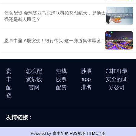
信弘配资 金球奖亚马尔蝉联科帕奖创纪录，是他太
强还是新人匮乏？
恩卓中盈 A股突变！银行带头 这一赛道集体爆发！
贵
怎么配
短线
炒股
加杠杆最
丰
资炒股
股票
app
安全的证
排名
配
官网
配资
券公司
资
友情链接：
Powered by
贵丰配资
RSS地图
HTML地图