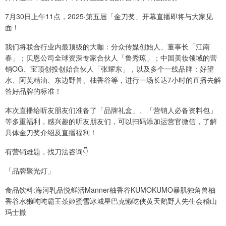
7月30日上午11点，2025·第五届「金刀奖」开幕直播即将与大家见
面！
我们将联合行业内最顶级的大咖：分众传媒创始人、董事长「江南
春」；贝恩公司全球资深专家合伙人「鲁秀琼」；中国美妆领域的营
销OG、宝顶创投创始合伙人「张耀东」，以及多个一线品牌：好望
水、阿芙精油、东边野兽、柚香谷等，进行一场长达7小时的直播去解
答好品牌的标准！
本次直播给听友朋友们准备了「品牌礼盒」、「营销人必备资料包」
等多重福利，感兴趣的听友朋友们，可以扫码添加运营官微信，了解
具体金刀奖介绍及直播福利！
有营销难题，找刀法咨询👇
「品牌聚光灯」
食品饮料:海河乳品悦鲜活Manner柚香谷KUMOKUMO暴肌独角兽柚
香谷水獭吨吨霸王茶姬蜜雪冰城星巴克懒吃侠黄天鹅野人先生会稽山
玛士撒