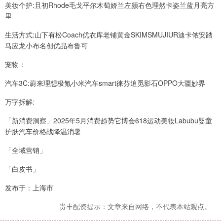
美妆个护:且初Rhode毛戈平尔木萄娇兰左颜右色理然卡姿兰蓝月亮方
里
生活方式:山下有松Coach优衣库老铺黄金SKIMSMUJIUR迪卡侬安踏
马应龙小布名创优品布鲁可
宠物：
汽车3C:蔚来理想极氪小米汽车smart徕芬追觅影石OPPO大疆妙界
万字拆解:
「新消费洞察」2025年5月消费趋势它博会618运动美妆Labubu婴童
护肤汽车价格战降温消暑
「全域营销」
「白皮书」
发布于：上海市
贵丰配资提示：文章来自网络，不代表本站观点。