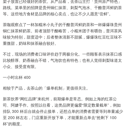
架子放置已经做好的茶饮。从产品看，去茶山主打「贵州原产特色」
路线。菜单里的招牌是贵州铜仁抹茶、刺梨气泡水、干酪普洱鲜奶茶
等。这些地方食材是品牌的核心卖点，也让不少人愿意“尝鲜”。
茶咖观察点了一杯加糯米小丸子的干酪普洱鲜奶茶和一杯爆爆珠贵州
铜仁抹茶鲜奶茶。前者顶部干酪略苦，小糯米团子有嚼劲，普洱茶风
味较为特别，甜度适中；后者整体清新不甜腻，爆爆珠红豆红豆味不
重微甜，奶味和抹茶融合较好。
不过，现场的消费者口味评价趋于两极分化。一些顾客表示抹茶口感
比较醇厚、奶香融合不错，气泡饮也有特色；也有人觉得刺梨味道太
小众、接受度有限。
一小时出杯 400
相较于产品，去茶山的「爆单机制」更值得关注。
新茶饮界“网红品牌”来杭州，前期爆单是常态。例如上海的红茶公
司、阿嬷手作。按照以往看，这类品牌更偏爱“限定数量截单”，例如
排队 300 杯后台就会停止接单，还想点单的消费者需要等到单量减少
至 200 杯左右，门店重新开放下单，才能重新点单去“抢剩下 100
杯”的额度。