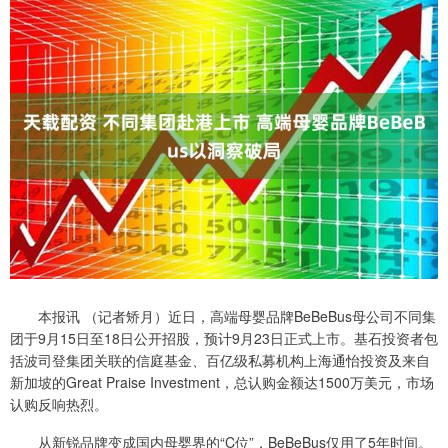
本报讯 （记者矫月）近日，高端母婴品牌BeBeBus母公司不同集
团于9月15日至18日公开招股，预计9月23日正式上市。基石投资者包
括波司登集团关联的信庭基金、百亿级私募机构上海通怡投资及来自
新加坡的Great Praise Investment，总认购金额达1500万美元，市场
认购反响热烈。
从新锐品牌变成国内母婴界的“C位”，BeBeBus仅用了5年时间。