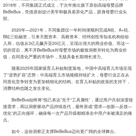
2018年，不同集团正式成立，于次年推出旗下原创高端母婴品牌
BeBeBus，凭借原创设计美学和极具差异化产品，跻身母婴行业头
部。
2020年—2021年，不同集团仅一年时间便顺利完成A轮、A+轮、
B轮三轮融资，引来天图资本、高榕资本、经纬创投等知名机构纷纷
入局，估值从3亿元飙升至20亿元，呈现出强大的商业价值。而这一
切的背后，离不开BeBeBus对母婴市场的极致洞察并转化为商业价
值，在同质化严重的市场中，无疑具备长期增长潜力。
随着2025年国家级育儿补贴制度落地，中国中高端育儿市场呈现
了“逆势扩容”态势：中高端育儿市场规模持续扩大，母婴行业正在从
同质化竞争转变为更加精细化的结构。在育儿补贴的政策的支持下，
消费结构也随之发生变化。
BeBeBus始终将“悦己表达”先于“工具属性”，通过用户共创深度链
接需求，再以洞察驱动产品持续迭代，最终形成“需求—创新—反馈—
优化”的正向循环，确保每一次产品升级都精准击中用户未被满足的痛
点。
如今，这份洞察正支撑BeBeBus迈向更广阔的全球舞台。