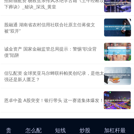
招财猫配资 杨救贫亲传风水绝学古籍《土牛经断坟
下葬诀》_秘诀_深浅_黄皇
股融通 湖南省农村信用社联合社原主任蒋俊文
被“双开”
诚金资产 国家金融监管总局提示：警惕“职业背
债”陷阱
信弘配资 金球奖亚马尔蝉联科帕奖创纪录，是他太
强还是新人匮乏？
恩卓中盈 A股突变！银行带头 这一赛道集体爆发！
贵
怎么配
短线
炒股
加杠杆最