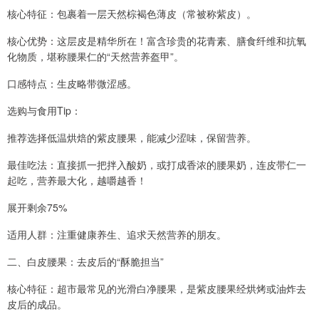
核心特征：包裹着一层天然棕褐色薄皮（常被称紫皮）。
核心优势：这层皮是精华所在！富含珍贵的花青素、膳食纤维和抗氧
化物质，堪称腰果仁的“天然营养盔甲”。
口感特点：生皮略带微涩感。
选购与食用Tip：
推荐选择低温烘焙的紫皮腰果，能减少涩味，保留营养。
最佳吃法：直接抓一把拌入酸奶，或打成香浓的腰果奶，连皮带仁一
起吃，营养最大化，越嚼越香！
展开剩余75%
适用人群：注重健康养生、追求天然营养的朋友。
二、白皮腰果：去皮后的“酥脆担当”
核心特征：超市最常见的光滑白净腰果，是紫皮腰果经烘烤或油炸去
皮后的成品。