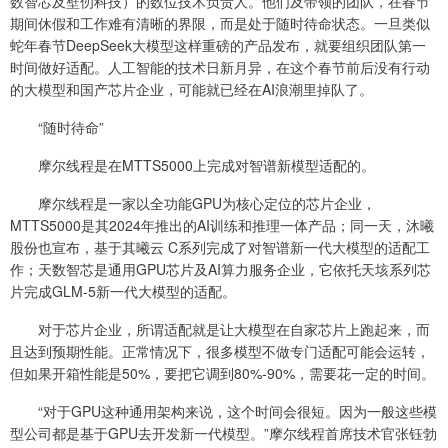
数智芯及壁仞科技）的数位技术负责人。他们及带领的团队，在春节
期间休假和工作难有清晰的界限，而是处于随时待命状态。一旦类似
蛇年春节DeepSeek大模型这样重磅的产品发布，就要组织团队第一
时间做好适配。人工智能的技术日新月异，在这个春节前后没有行动
的大模型和国产芯片企业，可能就已经在AI浪潮里掉队了。
“随时待命”
摩尔线程是在MTTS5000上完成对智谱新模型适配的。
摩尔线程是一家以全功能GPU为核心定位的芯片企业，
MTTS5000是其2024年推出的AI训练和推理一体产品；同一天，沐曦
股份也宣布，基于其曦云 C系列完成了对智谱新一代大模型的适配工
作；天数智芯是通用GPU芯片及AI算力服务企业，它依托天垓系列芯
片完成GLM-5新一代大模型的适配。
对于芯片企业，所谓适配就是让大模型在自家芯片上跑起来，而
且达到预期性能。正常情况下，很多模型不做专门适配可能会运转，
但如果开箱性能是50%，要把它调到80%-90%，需要花一定的时间。
“对于GPU这种通用架构来说，这个时间会很短。因为一般这些模
型公司都是基于GPU去开发新一代模型。”摩尔线程首席技术官张钰勃