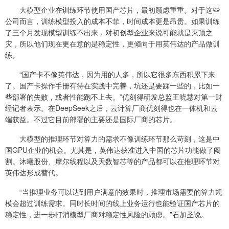
大模型企业在训练环节使用国产芯片，最初顾虑重重。对于这些
公司而言，训练模型投入的成本不菲，时间成本更是昂贵。如果训练
了三个月发现模型训练不出来，对初创型企业来说可能就是灭顶之
灾，所以他们现在更在意的是稳定性，更倾向于用英伟达的产品做训
练。
“国产卡不像英伟达，因为用的人多，所以它很多东西积累下来
了。国产卡操作手册有待在实践中完善，坑还是要踩一些的，比如一
些部署的失败，或者性能跑不上去。”优刻得研发总监王晓慧对第一财
经记者表示。在DeepSeek之后，云计算厂商优刻得也在一体机和云
端获益。不过它目前部署的主要还是国际厂商的芯片。
大模型的推理环节对算力的需求不像训练环节那么苛刻，这是中
国GPU企业的机会。尤其是，英伟达获准进入中国的芯片功能做了阉
割。沐曦股份、摩尔线程以及天数智芯等的产品都可以在推理环节对
英伟达形成替代。
“当推理业务可以达到用户满意的效果时，推理市场需要的算力规
模会超过训练需求。同时长时间的线上业务运行也能验证国产芯片的
稳定性，进一步打消模型厂商对稳定性风险的顾虑。”石加圣说。