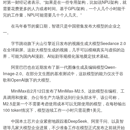
对第一财经记者表示。“如果是在一些专用架构，比如说NPU架构，就
需要花费更多的人力或者时间。基于GPU架构，一个人几个小时能干
完的工作量，NPU可能需要几十个人几天。”
在马年春节的窗口期，智谱只是中国密集发布大模型的企业之
一。
字节跳动旗下火山引擎近日发布的视频生成大模型Seedance 2.0
在全球刷屏。这款大模型生成的视频，几乎可以模糊真实与虚拟的边
界，可能为国内AI漫剧、AI短剧等规模化落地奠定技术基础。
阿里巴巴也在近期发布了新一代图像生成及编辑模型Qwen-
Image-2.0。在部分文生图的基准测试中，这款模型的能力仅次于谷
歌和OpenAI旗下的大模型。
MiniMax在2月12日发布了MiniMax-M2.5。这款模型在编程、工
具调用和搜索、办公等生产力场景达到行业头部水平。该公司称，
M2.5是第一个不需要考虑使用成本可以无限使用的模型，在每秒输出
100 token情况下，模型连续工作一小时只需花费1美元。
中国本土芯片企业紧密地跟踪着DeepSeek、阿里千问、以及智
谱等几家大模型企业进展，不少准备工作在模型正式发布之前就开始