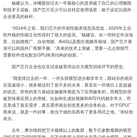
杨建认为，沐曦股份过去一年最核心的是突破了自己的心理极限
和技术天花板。国产芯片至少可以在特定使用场景，敢于设定比国外
企业更高的标杆。
“2024年之前，我们芯片的开箱性能表现忽高忽低，2025年之后
软件栈的性能泛化性得到了很大的提高。”杨建说。在一些特定作业场
景，比如搜推广、自动驾驶、AI4S以及图生视频等领域，国产芯片逐
渐可以和国外厂商掰手腕。“具体的技术上突破，需要一点点抠细节，
需要软件优化配合GPU体系结构的创新。”
国产芯片企业也在尝试攻破英伟达在大模型训练环节的壁垒。
“我觉得过去的一年，一些头部模型进步都非常大，跟硅谷的差距
在迅速缩小，很多都达到了差不多的水准，甚至在一些项目上是超越
的状态。所有的算力基础设施最终都是为了应用服务的，而模型的突
破意味着应用上的突破。比如AI生成短视频和AI写代码都非常火，而
且形成了真实需求，真实需求就会创造更多的业务机会。对于GPU厂
商来说，就是一件好事，相当于做的东西有了更多用武之地。”张钰勃
表示。
去年，摩尔线程把万卡规模以上的集群，数千亿参数规模的模型
训练实现了端到端落地。在万卡集群上训练出有意义的大模型，这被