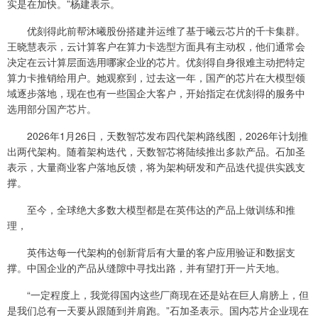
实是在加快。”杨建表示。
优刻得此前帮沐曦股份搭建并运维了基于曦云芯片的千卡集群。
王晓慧表示，云计算客户在算力卡选型方面具有主动权，他们通常会
决定在云计算层面选用哪家企业的芯片。优刻得自身很难主动把特定
算力卡推销给用户。她观察到，过去这一年，国产的芯片在大模型领
域逐步落地，现在也有一些国企大客户，开始指定在优刻得的服务中
选用部分国产芯片。
2026年1月26日，天数智芯发布四代架构路线图，2026年计划推
出两代架构。随着架构迭代，天数智芯将陆续推出多款产品。石加圣
表示，大量商业客户落地反馈，将为架构研发和产品迭代提供实践支
撑。
至今，全球绝大多数大模型都是在英伟达的产品上做训练和推
理，
英伟达每一代架构的创新背后有大量的客户应用验证和数据支
撑。中国企业的产品从缝隙中寻找出路，并有望打开一片天地。
“一定程度上，我觉得国内这些厂商现在还是站在巨人肩膀上，但
是我们总有一天要从跟随到并肩跑。”石加圣表示。国内芯片企业现在