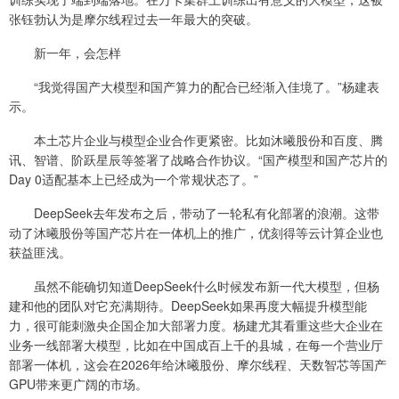
张钰勃认为是摩尔线程过去一年最大的突破。
新一年，会怎样
“我觉得国产大模型和国产算力的配合已经渐入佳境了。”杨建表
示。
本土芯片企业与模型企业合作更紧密。比如沐曦股份和百度、腾
讯、智谱、阶跃星辰等签署了战略合作协议。“国产模型和国产芯片的
Day 0适配基本上已经成为一个常规状态了。”
DeepSeek去年发布之后，带动了一轮私有化部署的浪潮。这带
动了沐曦股份等国产芯片在一体机上的推广，优刻得等云计算企业也
获益匪浅。
虽然不能确切知道DeepSeek什么时候发布新一代大模型，但杨
建和他的团队对它充满期待。DeepSeek如果再度大幅提升模型能
力，很可能刺激央企国企加大部署力度。杨建尤其看重这些大企业在
业务一线部署大模型，比如在中国成百上千的县城，在每一个营业厅
部署一体机，这会在2026年给沐曦股份、摩尔线程、天数智芯等国产
GPU带来更广阔的市场。