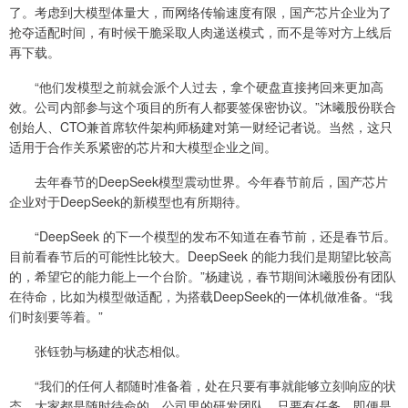
了。考虑到大模型体量大，而网络传输速度有限，国产芯片企业为了
抢夺适配时间，有时候干脆采取人肉递送模式，而不是等对方上线后
再下载。
“他们发模型之前就会派个人过去，拿个硬盘直接拷回来更加高
效。公司内部参与这个项目的所有人都要签保密协议。”沐曦股份联合
创始人、CTO兼首席软件架构师杨建对第一财经记者说。当然，这只
适用于合作关系紧密的芯片和大模型企业之间。
去年春节的DeepSeek模型震动世界。今年春节前后，国产芯片
企业对于DeepSeek的新模型也有所期待。
“DeepSeek 的下一个模型的发布不知道在春节前，还是春节后。
目前看春节后的可能性比较大。DeepSeek 的能力我们是期望比较高
的，希望它的能力能上一个台阶。”杨建说，春节期间沐曦股份有团队
在待命，比如为模型做适配，为搭载DeepSeek的一体机做准备。“我
们时刻要等着。”
张钰勃与杨建的状态相似。
“我们的任何人都随时准备着，处在只要有事就能够立刻响应的状
态，大家都是随时待命的。公司里的研发团队，只要有任务，即便是