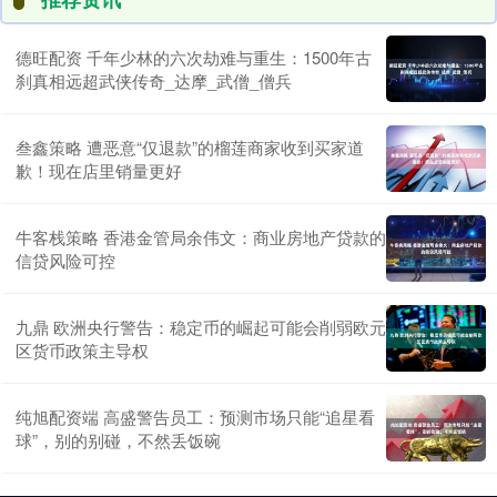
德旺配资 千年少林的六次劫难与重生：1500年古
刹真相远超武侠传奇_达摩_武僧_僧兵
叁鑫策略 遭恶意“仅退款”的榴莲商家收到买家道
歉！现在店里销量更好
牛客栈策略 香港金管局余伟文：商业房地产贷款的
信贷风险可控
九鼎 欧洲央行警告：稳定币的崛起可能会削弱欧元
区货币政策主导权
纯旭配资端 高盛警告员工：预测市场只能“追星看
球”，别的别碰，不然丢饭碗