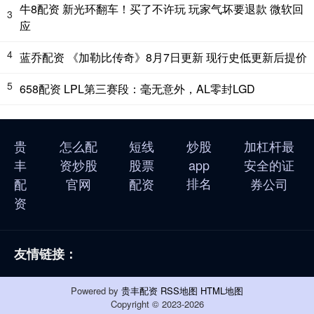
牛8配资 新光环翻车！买了不许玩 玩家气坏要退款 微软回
3
应
4
蓝乔配资 《加勒比传奇》8月7日更新 现行史低更新后提价
5
658配资 LPL第三赛段：毫无意外，AL零封LGD
贵
怎么配
短线
炒股
加杠杆最
丰
资炒股
股票
app
安全的证
排名
配
官网
配资
券公司
资
友情链接：
Powered by
贵丰配资
RSS地图
HTML地图
Copyright
© 2023-2026