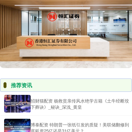
推荐资讯
招财猫配资 杨救贫亲传风水绝学古籍《土牛经断坟
下葬诀》_秘诀_深浅_黄皇
博泰配资 特朗普一张纸引发的质疑！美联储翻修到
底耗资25亿还是31亿美元？