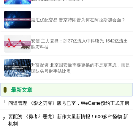
嘉汇优配交易 普京特朗普为何在阿拉斯加会面？
安信 主力复盘：2137亿流入中科曙光 1642亿流出
胜宏科技
升富配资 北京国安最需要更换的不是塞蒂恩，而是
球队头号射手法比奥
最新文章
1
问道管理 《影之刃零》版号已至，WeGame预约正式开启
要配资 《勇者斗恶龙》新作大量新情报！500多种怪物 新
2
机制