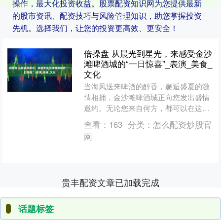
操作，最大化投资收益。股票配资知识网为您提供最新
的股市资讯、配资技巧与风险管理知识，助您掌握投资
先机。选择我们，让您的投资更高效、更安全！
倍操盘 从晨光到星光，来感受金沙
滩啤酒城的“一日惊喜”_表演_美食_
文化
当海风送来啤酒的醇香，邂逅盛夏的激
情相拥，金沙滩啤酒城正向您发出盛情
邀约。无论您来自何方，都可以在这里
沉浸式体验从晨光熹微到星光璀璨的全
查看：
163
分类：
怎么配资炒股官
天精彩，让早中晚的每一段....
网
贵丰配资文章已加载完成
话题标签