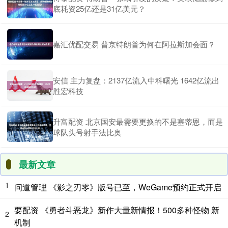
底耗资25亿还是31亿美元？
嘉汇优配交易 普京特朗普为何在阿拉斯加会面？
安信 主力复盘：2137亿流入中科曙光 1642亿流出
胜宏科技
升富配资 北京国安最需要更换的不是塞蒂恩，而是
球队头号射手法比奥
最新文章
1
问道管理 《影之刃零》版号已至，WeGame预约正式开启
要配资 《勇者斗恶龙》新作大量新情报！500多种怪物 新
2
机制