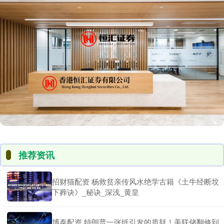
推荐资讯
招财猫配资 杨救贫亲传风水绝学古籍《土牛经断坟
下葬诀》_秘诀_深浅_黄皇
博泰配资 特朗普一张纸引发的质疑！美联储翻修到