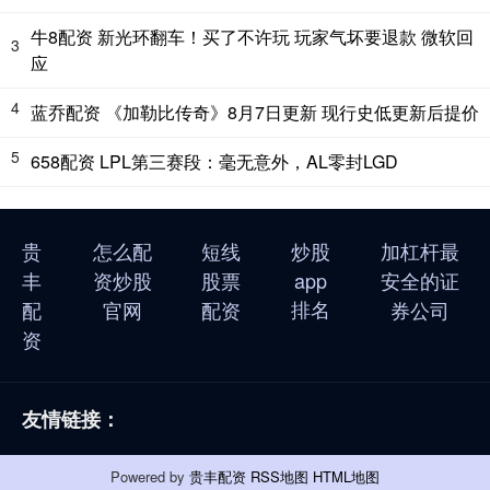
牛8配资 新光环翻车！买了不许玩 玩家气坏要退款 微软回
3
应
4
蓝乔配资 《加勒比传奇》8月7日更新 现行史低更新后提价
5
658配资 LPL第三赛段：毫无意外，AL零封LGD
贵
怎么配
短线
炒股
加杠杆最
丰
资炒股
股票
app
安全的证
排名
配
官网
配资
券公司
资
友情链接：
Powered by
贵丰配资
RSS地图
HTML地图