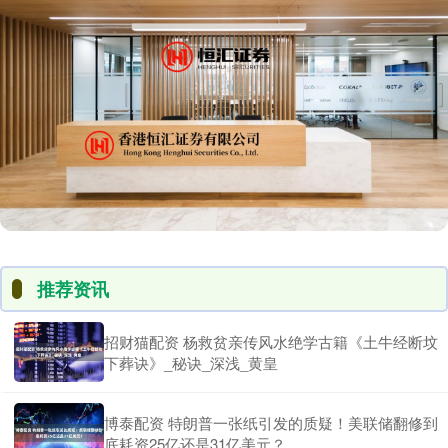
推荐资讯
招财猫配资 杨救贫亲传风水绝学古籍《土牛经断坟
下葬诀》_秘诀_深浅_黄皇
博泰配资 特朗普一张纸引发的质疑！美联储翻修到
底耗资25亿还是31亿美元？