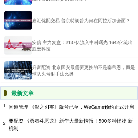
嘉汇优配交易 普京特朗普为何在阿拉斯加会面？
安信 主力复盘：2137亿流入中科曙光 1642亿流出
胜宏科技
升富配资 北京国安最需要更换的不是塞蒂恩，而是
球队头号射手法比奥
最新文章
1
问道管理 《影之刃零》版号已至，WeGame预约正式开启
要配资 《勇者斗恶龙》新作大量新情报！500多种怪物 新
2
机制