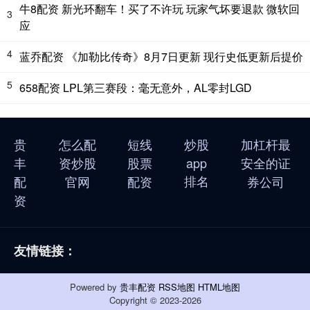
牛8配资 新光环翻车！买了不许玩 玩家气坏要退款 微软回
3
应
4
蓝乔配资 《加勒比传奇》8月7日更新 现行史低更新后提价
5
658配资 LPL第三赛段：毫无意外，AL零封LGD
贵
怎么配
短线
炒股
加杠杆最
丰
资炒股
股票
app
安全的证
排名
配
官网
配资
券公司
资
友情链接：
Powered by
贵丰配资
RSS地图
HTML地图
Copyright
© 2023-2026