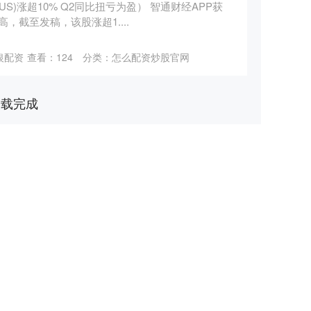
.US)涨超10% Q2同比扭亏为盈） 智通财经APP获
高，截至发稿，该股涨超1....
银配资
查看：
124
分类：
怎么配资炒股官网
加载完成