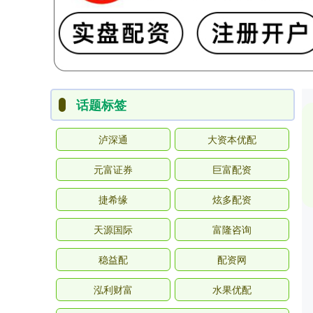
话题标签
泸深通
大资本优配
元富证券
巨富配资
捷希缘
炫多配资
天源国际
富隆咨询
稳益配
配资网
泓利财富
水果优配