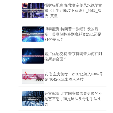
招财猫配资 杨救贫亲传风水绝学古
籍《土牛经断坟下葬诀》_秘诀_深
浅_黄皇
博泰配资 特朗普一张纸引发的质
疑！美联储翻修到底耗资25亿还是
31亿美元？
嘉汇优配交易 普京特朗普为何在阿
拉斯加会面？
安信 主力复盘：2137亿流入中科曙
光 1642亿流出胜宏科技
升富配资 北京国安最需要更换的不
是塞蒂恩，而是球队头号射手法比
奥