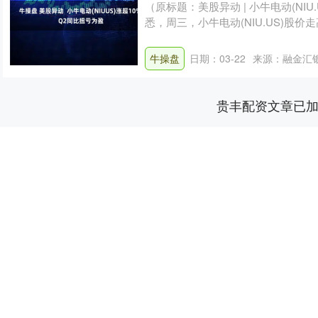
（原标题：美股异动 | 小牛电动(NIU
悉，周三，小牛电动(NIU.US)股价走
牛操盘
日期：03-22
来源：融金汇
贵丰配资文章已