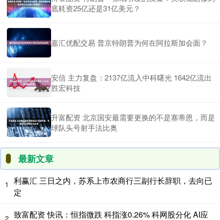
底耗资25亿还是31亿美元？
嘉汇优配交易 普京特朗普为何在阿拉斯加会面？
安信 主力复盘：2137亿流入中科曙光 1642亿流出
胜宏科技
升富配资 北京国安最需要更换的不是塞蒂恩，而是
球队头号射手法比奥
最新文章
利赢汇 三日之内，苏系上市农商行三副行长辞职，去向已
1
定
致富配资 快讯：恒指微跌 科指涨0.26% 科网股分化 AI应
2