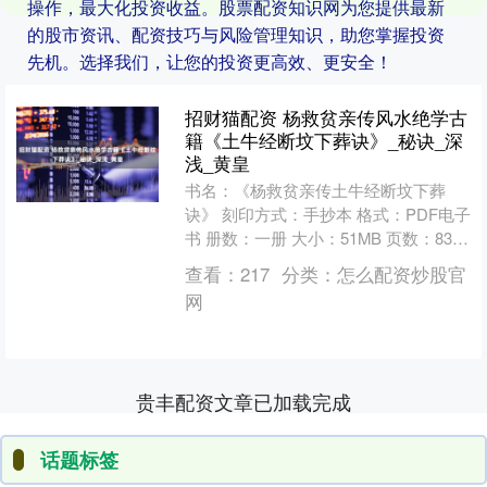
操作，最大化投资收益。股票配资知识网为您提供最新
的股市资讯、配资技巧与风险管理知识，助您掌握投资
先机。选择我们，让您的投资更高效、更安全！
招财猫配资 杨救贫亲传风水绝学古
籍《土牛经断坟下葬诀》_秘诀_深
浅_黄皇
书名：《杨救贫亲传土牛经断坟下葬
诀》 刻印方式：手抄本 格式：PDF电子
书 册数：一册 大小：51MB 页数：83页
年代：不详 作者： 不详 简介： 书中详
查看：
217
分类：
怎么配资炒股官
尽....
网
贵丰配资文章已加载完成
话题标签