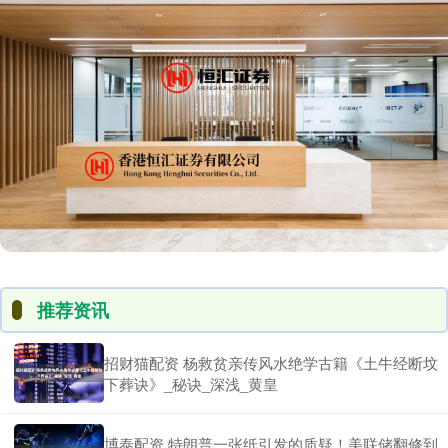
推荐资讯
招财猫配资 杨救贫亲传风水绝学古籍《土牛经断坟
下葬诀》_秘诀_深浅_黄皇
博泰配资 特朗普一张纸引发的质疑！美联储翻修到