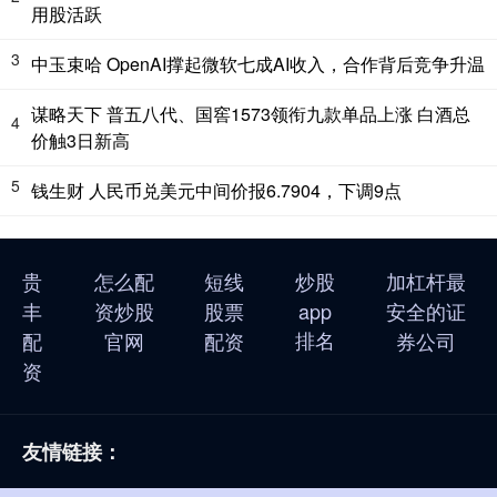
用股活跃
3
中玉束哈 OpenAI撑起微软七成AI收入，合作背后竞争升温
谋略天下 普五八代、国窖1573领衔九款单品上涨 白酒总
4
价触3日新高
5
钱生财 人民币兑美元中间价报6.7904，下调9点
贵
怎么配
短线
炒股
加杠杆最
丰
资炒股
股票
app
安全的证
排名
配
官网
配资
券公司
资
友情链接：